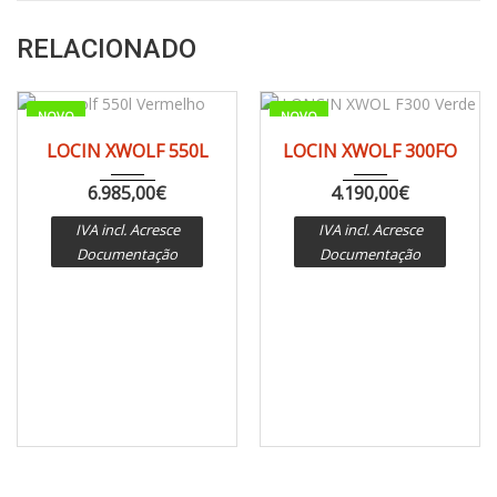
RELACIONADO
NOVO
NOVO
2024
CVT a...
2024
CVT a...
LOCIN XWOLF 550L
LOCIN XWOLF 300FO
1 km
1 km
6.985,00
€
4.190,00
€
IVA incl. Acresce
IVA incl. Acresce
Documentação
Documentação