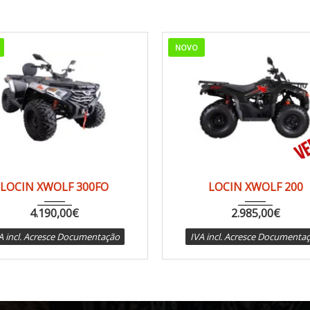
NOVO
2024
CVT a...
1 km
2024
CVT a...
1
LOCIN XWOLF 300FO
LOCIN XWOLF 200
4.190,00
€
2.985,00
€
A incl. Acresce Documentação
IVA incl. Acresce Documenta