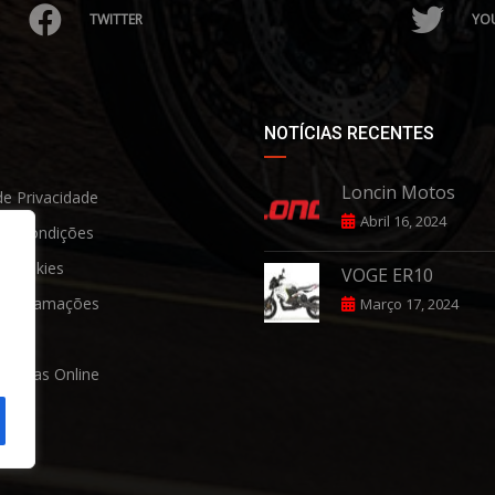
TWITTER
YO
NOTÍCIAS RECENTES
Loncin Motos
de Privacidade
Abril 16, 2024
 & Condições
e Cookies
VOGE ER10
e Reclamaçõe
s
Março 17, 2024
rais
mpras Online
os