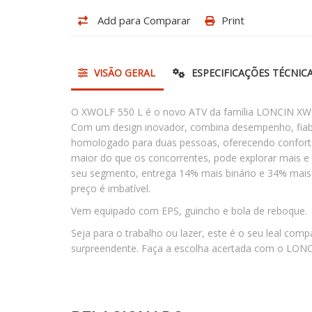
Add para Comparar
Print
VISÃO GERAL
ESPECIFICAÇÕES TÉCNIC
O XWOLF 550 L é o novo ATV da família LONCIN XWOLF,
Com um design inovador, combina desempenho, fiabili
homologado para duas pessoas, oferecendo confort
maior do que os concorrentes, pode explorar mais 
seu segmento, entrega 14% mais binário e 34% mais 
preço é imbatível.
Vem equipado com EPS, guincho e bola de reboque.
Seja para o trabalho ou lazer, este é o seu leal c
surpreendente. Faça a escolha acertada com o LON