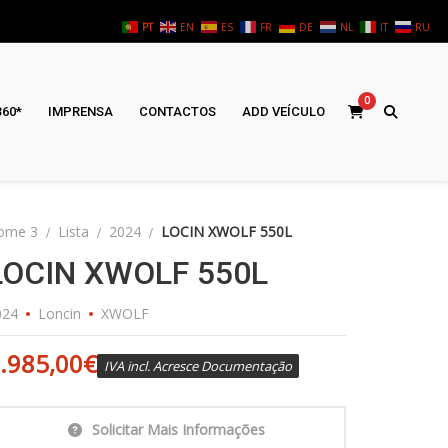
PT
EN
ES
FR
DE
NL
IT
RU
0
360*
IMPRENSA
CONTACTOS
ADD VEÍCULO
ome 3
Lista
2024
LOCIN XWOLF 550L
LOCIN XWOLF 550L
024
Loncin
XWOLF
.985,00
€
IVA incl. Acresce Documentação
Solicitar Mais Informações