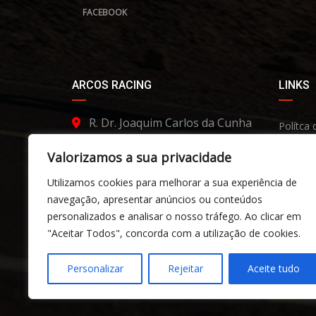
FACEBOOK
ARCOS RACING
LINKS
R. Dr. Joaquim Carlos da Cunha
Polítca 
Cerqueira 38
Termos
Valorizamos a sua privacidade
4970-745 Arcos de Valdevez
Aviso d
Utilizamos cookies para melhorar a sua experiência de
(351) 935 031 030
Livro d
navegação, apresentar anúncios ou conteúdos
geral@arcosracing.com
personalizados e analisar o nosso tráfego. Ao clicar em
FAQs Ge
"Aceitar Todos", concorda com a utilização de cookies.
FAQs Co
Contact
Personalizar
Rejeitar
Aceite tudo