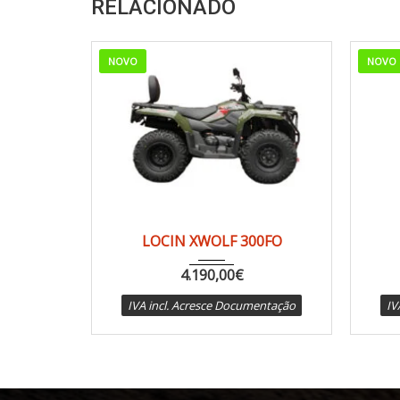
RELACIONADO
NOVO
NOVO
2024
CVT a...
1 km
LOCIN XWOLF 300FO
4.190,00
€
IVA incl. Acresce Documentação
IV