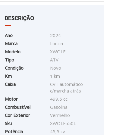
DESCRIÇÃO
Ano
2024
Marca
Loncin
Modelo
XWOLF
Tipo
ATV
Condição
Novo
Km
1 km
Caixa
CVT automático
c/marcha atrás
Motor
499,5 cc
Combustível
Gasolina
Cor Exterior
Vermelho
Sku
XWOLF550L
Potência
45,5 cv